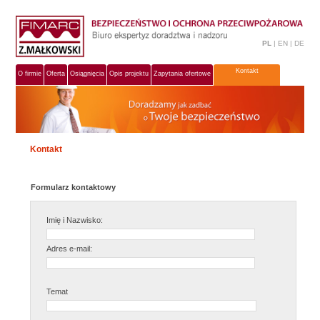
PL
|
EN
|
DE
Kontakt
O firmie
Oferta
Osiągnięcia
Opis projektu
Zapytania ofertowe
Kontakt
Formularz kontaktowy
Imię i Nazwisko:
Adres e-mail:
Temat