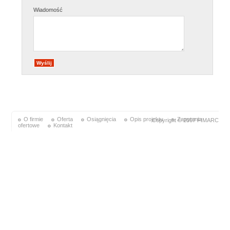
Wiadomość
O firmie
Oferta
Osiągnięcia
Opis projektu
Zapytania
Copyright © 2007 FIMARC
ofertowe
Kontakt